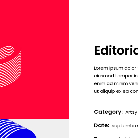
Editori
Lorem ipsum dolor s
eiusmod tempor inc
enim ad minim venia
ut aliquip ex ea 
Category:
Artsy
Date:
septembre 1