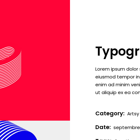
Typogr
Lorem ipsum dolor s
eiusmod tempor inc
enim ad minim venia
ut aliquip ex ea 
Category:
Artsy
Date:
septembre 1