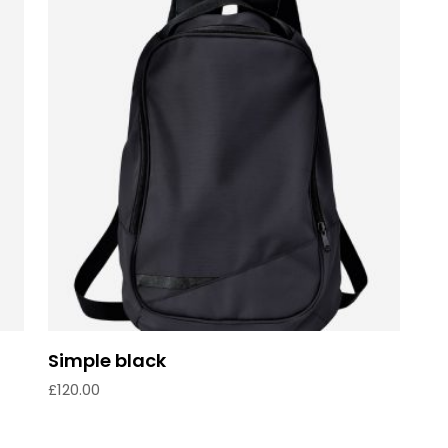
Add to cart
Simple black
£
120.00