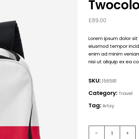
Twocolo
£
89.00
Lorem ipsum dolor sit 
eiusmod tempor incidi
enim ad minim veniam,
nisi ut aliquip ex e
SKU:
156581
Category:
Travel
Tag:
Artsy
Twocolor
block